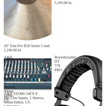
5,195.00 kr
20" East Pro B20 Series Crash
2,100.00 kr
A&H
Beyerdynamic
ZED60-
DT
14FX
770
8
PRO
Mic/Line
Inputs,
2
Stereos,
60mm
A&H ZED60-14FX 8
faders,
Mic/Line Inputs, 2 Stereos,
US
60mm faders, US