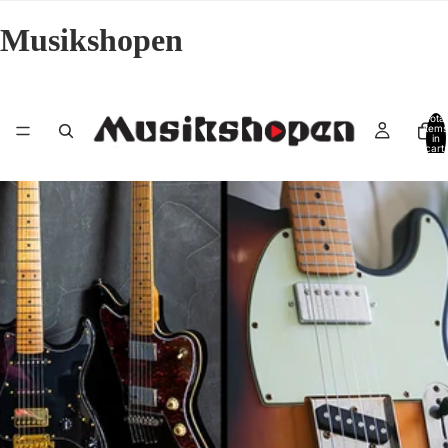
Musikshopen
Total
items
in
cart:
0