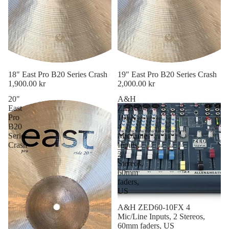
18" East Pro B20 Series Crash
19" East Pro B20 Series Crash
1,900.00 kr
2,000.00 kr
20"
A&H
East
ZED60-
Pro
10FX
B20
4
Series
Mic/Line
Crash
Inputs,
2
Stereos,
60mm
faders,
US
A&H ZED60-10FX 4
Mic/Line Inputs, 2 Stereos,
60mm faders, US