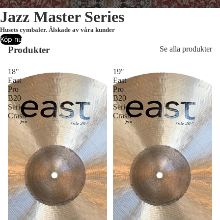
Jazz Master Series
Husets cymbaler. Älskade av våra kunder
Köp nu
Produkter
Se alla produkter
18"
19"
East
East
Pro
Pro
B20
B20
Series
Series
Crash
Crash